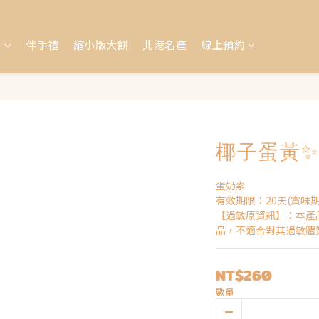
盒
伴手禮
縮小版大餅
北港名產
線上預約
椰子蛋黃✨
蛋奶素
有效期限：20天(賞味
【過敏原資訊】：本產
品，不適合對其過敏體
NT$260
數量