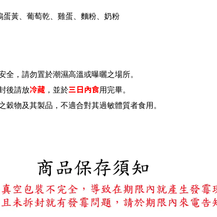
鴨蛋黃、葡萄乾、雞蛋、麵粉、奶粉
安全，請勿置於潮濕高溫或曝曬之場所。
冷藏
三日內食
封後請放
，並於
用完畢。
之穀物及其製品，不適合對其過敏體質者食⽤。