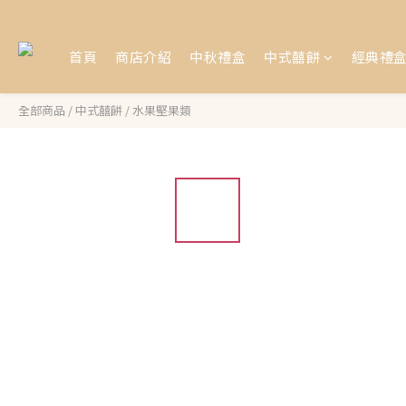
首頁
商店介紹
中秋禮盒
中式囍餅
經典禮
全部商品
/
中式囍餅
/
水果堅果類