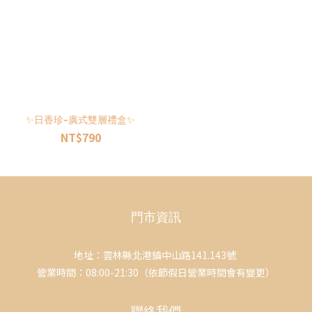
✨日香珍-廣式雙層禮盒✨
NT$790
門市資訊
地址：雲林縣北港鎮中山路141.143號
營業時間：08:00-21:30（依節假日營業時間會有變更）
聯絡我們