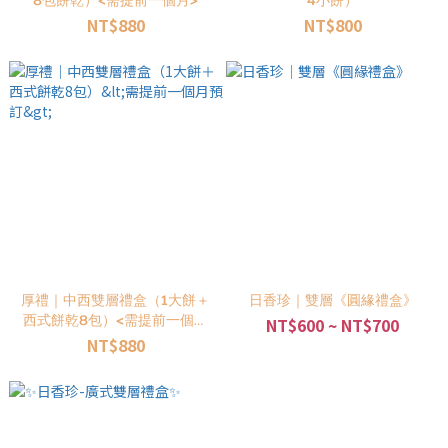
8包餅乾）<需提前一個月>
4小餅）
NT$880
NT$800
厚禮｜中西雙層禮盒（1大餅＋
日香珍｜雙層《圓緣禮盒》
西式餅乾8包）<需提前一個月
NT$600 ~ NT$700
預訂>
NT$880