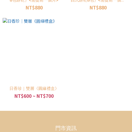
8包餅乾）<需提前一個月>
西式餅乾8包）<需提前一個月
預訂>
NT$880
NT$880
日香珍｜雙層《圓緣禮盒》
NT$600 ~ NT$700
門市資訊