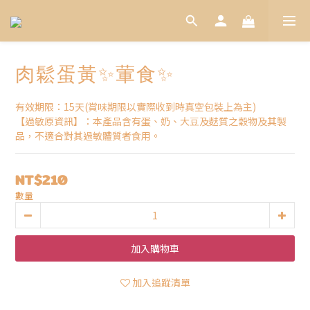
肉鬆蛋黃✨葷食✨
有效期限：15天(賞味期限以實際收到時真空包裝上為主)
【過敏原資訊】：本產品含有蛋、奶、⼤⾖及麩質之穀物及其製
品，不適合對其過敏體質者食⽤。
NT$210
數量
加入購物車
加入追蹤清單