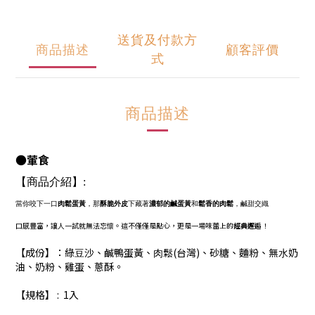
送貨及付款方
商品描述
顧客評價
式
商品描述
●葷食
【商品介紹】:
當你咬下一口
肉鬆蛋黃
，那
酥脆外皮
下藏著
濃郁的鹹蛋黃
和
鬆香的肉鬆
，鹹甜交織
口感豐富，讓人一試就無法忘懷。這不僅僅是點心，更是一場味蕾上的
經典邂逅
！
【成份】：綠⾖沙、鹹鴨蛋黃、⾁鬆(台灣)、砂糖、麵粉、無⽔奶
油、奶粉、雞蛋、蔥酥。
【規格】 : 1入