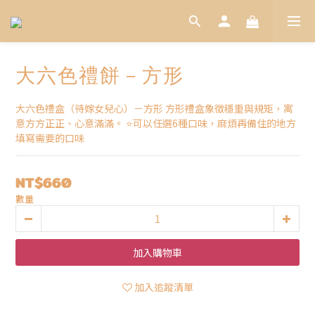
大六色禮餅－方形
大六色禮盒（待嫁女兒心）－方形 方形禮盒象徵穩重與規矩，寓
意方方正正、心意滿滿。 ⭐可以任選6種口味，麻煩再備住的地方
填寫需要的口味
NT$660
數量
加入購物車
加入追蹤清單