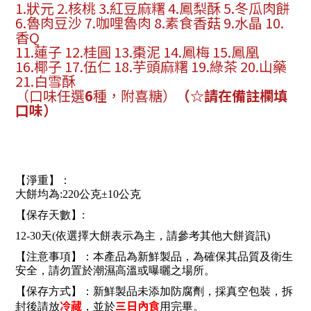
1.狀元 2.核桃 3.紅豆麻糬 4.鳳梨酥 5.冬瓜肉餅
6.魯肉豆沙 7.咖哩魯肉 8.素食香菇 9.水晶 10.
香Q
11.蓮子 12.桂圓 13.棗泥 14.鳳梅 15.鳳凰
16.椰子 17.伍仁 18.芋頭麻糬 19.綠茶 20.山藥
21.白雪酥
（口味任選
6
種，附喜糖）
（
☆
請在備註欄填
口味）
【淨重】：
大餅均為:220公克±10公克
【保存天數】:
12-30天(依選擇大餅表示為主，請參考其他大餅資訊)
【注意事項】：本產品為新鮮製品，為確保其品質及衛生
安全，請勿置於潮濕高溫或曝曬之場所。
【保存方式】：新鮮製品未添加防腐劑，採真空包裝，拆
冷藏
三日內食
封後請放
，並於
用完畢。