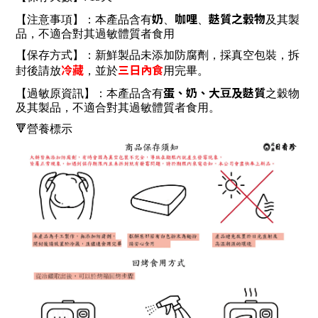
奶
咖哩
麩質之穀物
【注意事項】：本產品含有
、
、
及其製
品，不適合對其過敏體質者食⽤
【保存方式】：新鮮製品未添加防腐劑，採真空包裝，拆
冷藏
三日內食
封後請放
，並於
用完畢。
蛋、奶、⼤⾖及麩質
【過敏原資訊】：本產品含有
之穀物
及其製品，不適合對其過敏體質者食⽤。
🔻營養標示