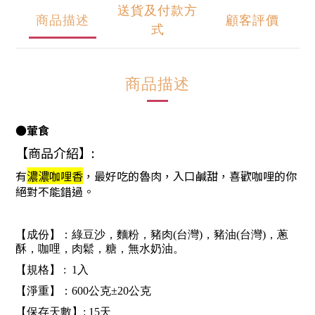
送貨及付款方
商品描述
顧客評價
式
商品描述
●葷食
【商品介紹】:
有
濃濃咖哩香
，最好吃的魯肉，入口鹹甜，喜歡咖哩的你
絕對不能錯過。
【成份】：綠豆沙，麵粉，豬肉(台灣)，豬油(台灣)，蔥
酥，咖哩，肉鬆，糖，無水奶油。
【規格】 : 1入
【淨重】：600公克±20公克
【保存天數】: 15天