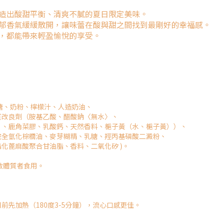
造出酸甜平衡、清爽不膩的夏日限定美味。
郁香氣緩緩散開，讓味蕾在酸與甜之間找到最剛好的幸福感。
，都能帶來輕盈愉悅的享受。
糖、奶粉、檸檬汁、人造奶油、
質改良劑（胺基乙酸、醋酸鈉〈無水〉、
）、鹿角菜膠、乳酸鈣、天然香料、梔子黃（水、梔子黃））、
完全氫化棕櫚油、麥芽糊精、乳糖、羥丙基磷酸二澱粉、
化蓖麻酸聚合甘油脂、香料、二氧化矽 )。
敏體質者食⽤。
先加熱（180度3-5分鐘），流心口感更佳。