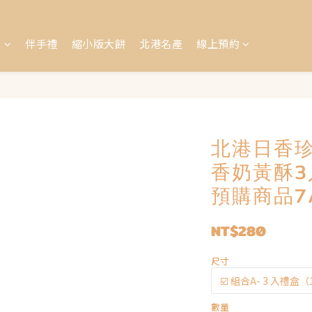
盒
伴手禮
縮小版大餅
北港名產
線上預約
北港日香珍
香奶黃酥3
預購商品7
NT$280
尺寸
數量