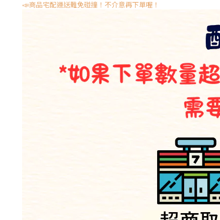
📣商品宅配運送難免碰撞！不介意再下單喔！