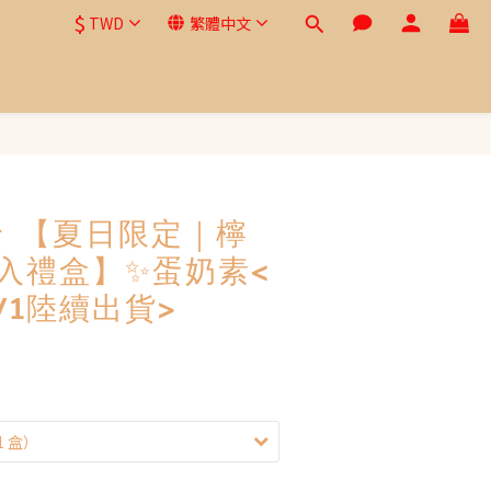
$
TWD
繁體中文
 【夏日限定｜檸
入禮盒】✨蛋奶素<
/1陸續出貨>