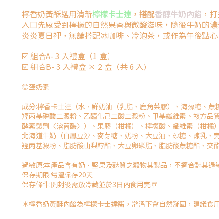
檸香奶黃酥選用清新
檸檬卡士達
，搭配
香醇牛奶內餡
，打
入口先感受到檸檬的自然果香與微酸滋味，隨後牛奶的濃
炎炎夏日裡，無論搭配冰咖啡、冷泡茶，或作為午後點心
☑️ 組合A- 3 入禮盒（1 盒）
☑️ 組合B- 3 入禮盒 × 2 盒（共 6 入
）
◎蛋奶素
成分:檸香卡士達（水、鮮奶油（乳脂、鹿角菜膠）、海藻糖、蔗
羥丙基磷酸二澱粉、乙醯化己二酸二澱粉、甲基纖維素、複方品
酵素製劑〈溶菌酶〉）、果膠（柑橘）、檸檬酸、纖維素（柑橘
北海道牛奶（白鳳豆沙、麥芽糖、奶粉、大豆油、砂糖、煉乳、
羥丙基澱粉、脂肪酸山梨醇酯、大豆卵磷脂、脂肪酸蔗糖酯、交酯
過敏原:本產品含有奶、堅果及麩質之穀物其製品，不適合對其過
保存期限:常溫保存20天
保存條件:開封後需放冷藏並於3⽇內食⽤完畢
＊檸香奶黃酥內餡為檸檬卡士達醬，常溫下會自然凝固，建議食用前