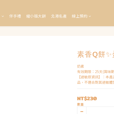
盒
伴手禮
縮小版大餅
北港名產
線上預約
素香Q餅✨
奶素
有效期限：25天(賞味
【過敏原資訊】：本產
品，不適合對其過敏體
NT$230
數量