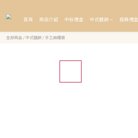
首頁
商店介紹
中秋禮盒
中式囍餅
經典禮
全部商品
/
中式囍餅
/
手工麻糬類