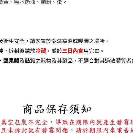
蛋黃、
無水奶油、麵
粉、
蛋
。
及衛生安全，請勿置於潮濕高溫或曝曬之場所。
裝，拆封後請放
冷藏
，並於
三日內食
用完畢。
、堅果類
及
麩質
之穀物及其製品，不適合對其過敏體質者