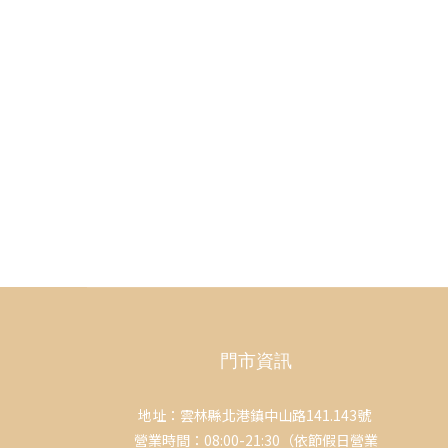
門市資訊
地址：雲林縣北港鎮中山路141.143號
營業時間：08:00-21:30（依節假日營業