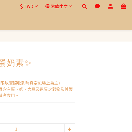
$
TWD
繁體中文
蛋奶素✨
期限以實際收到時真空包裝上為主)
品含有蛋、奶、⼤⾖及麩質之穀物及其製
質者食⽤。