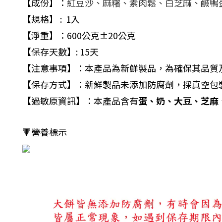
【成份】：
紅豆沙、麻糬、素肉鬆、白芝麻
、鹹鴨
【規格】 : 1入
【淨重】：600公克±20公克
【保存天數】: 15天
【注意事項】：本產品為新鮮製品，為確保其品質
【保存方式】：新鮮製品未添加防腐劑，採真空包
【過敏原資訊】：本產品含有
蛋、奶、⼤⾖、芝麻
🔻營養標示