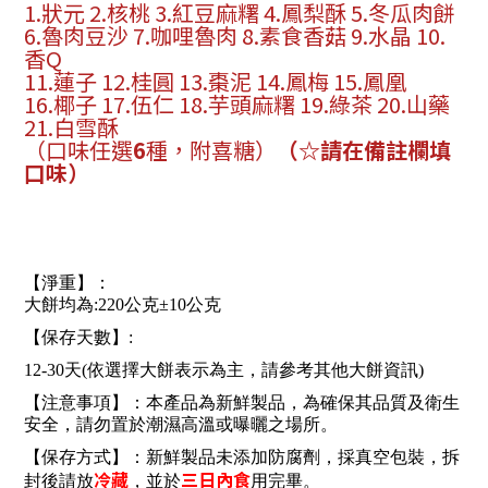
1.狀元 2.核桃 3.紅豆麻糬 4.鳳梨酥 5.冬瓜肉餅
6.魯肉豆沙 7.咖哩魯肉 8.素食香菇 9.水晶 10.
香Q
11.蓮子 12.桂圓 13.棗泥 14.鳳梅 15.鳳凰
16.椰子 17.伍仁 18.芋頭麻糬 19.綠茶 20.山藥
21.白雪酥
（口味任選
6
種，附喜糖）
（
☆
請在備註欄填
口味）
【淨重】：
大餅均為:220公克±10公克
【保存天數】:
12-30天(依選擇大餅表示為主，請參考其他大餅資訊)
【注意事項】：本產品為新鮮製品，為確保其品質及衛生
安全，請勿置於潮濕高溫或曝曬之場所。
【保存方式】：新鮮製品未添加防腐劑，採真空包裝，拆
冷藏
三日內食
封後請放
，並於
用完畢。