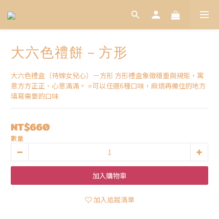
大六色禮餅－方形
大六色禮盒（待嫁女兒心）－方形 方形禮盒象徵穩重與規矩，寓
意方方正正、心意滿滿。 ⭐可以任選6種口味，麻煩再備住的地方
填寫需要的口味
NT$660
數量
加入購物車
加入追蹤清單