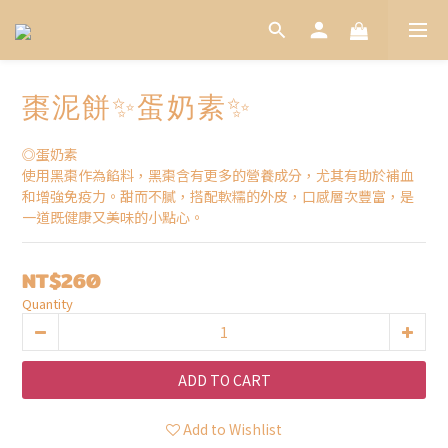
棗泥餅✨蛋奶素✨
◎蛋奶素 
使用黑棗作為餡料，黑棗含有更多的營養成分，尤其有助於補血
和增強免疫力。甜而不膩，搭配軟糯的外皮，口感層次豐富，是
一道既健康又美味的小點心。
NT$260
Quantity
ADD TO CART
Add to Wishlist