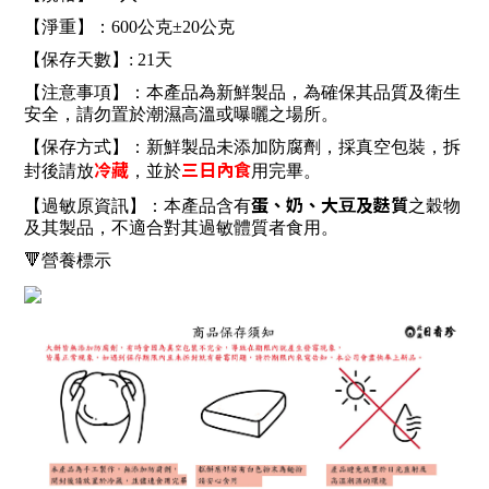
【淨重】：600公克±20公克
【保存天數】: 21天
【注意事項】：本產品為新鮮製品，為確保其品質及衛生
安全，請勿置於潮濕高溫或曝曬之場所。
【保存方式】：新鮮製品未添加防腐劑，採真空包裝，拆
冷藏
三日內食
封後請放
，並於
用完畢。
蛋、奶、⼤⾖及麩質
【過敏原資訊】：本產品含有
之穀物
及其製品，不適合對其過敏體質者食⽤。
🔻營養標示