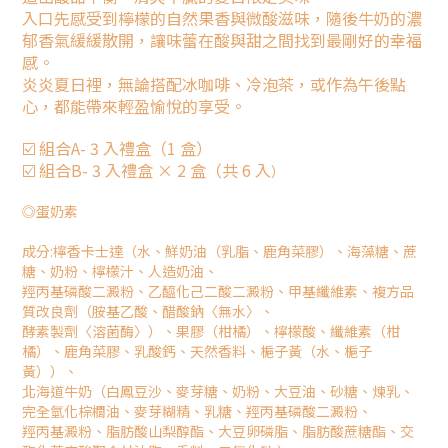
入口先感受到檸檬的自然果香與微酸滋味，隨後牛奶的濃
郁香氣緩緩散開，讓味蕾在酸與甜之間找到最剛好的幸福
感。
炎炎夏日裡，無論搭配冰咖啡、冷泡茶，或作為午後點
心，都能帶來輕盈愉悅的享受。
☑️ 組合A- 3 入禮盒（1 盒）
☑️ 組合B- 3 入禮盒 × 2 盒（共 6 入
）
◎蛋奶素
成分:檸香卡士達（水、鮮奶油（乳脂、鹿角菜膠）、海藻糖、蔗
糖、奶粉、檸檬汁、人造奶油、
羥丙基磷酸二澱粉、乙醯化己二酸二澱粉、甲基纖維素、複方品
質改良劑（胺基乙酸、醋酸鈉〈無水〉、
酵素製劑〈溶菌酶〉）、果膠（柑橘）、檸檬酸、纖維素（柑
橘）、鹿角菜膠、乳酸鈣、天然香料、梔子黃（水、梔子
黃））、
北海道牛奶（白鳳豆沙、麥芽糖、奶粉、大豆油、砂糖、煉乳、
完全氫化棕櫚油、麥芽糊精、乳糖、羥丙基磷酸二澱粉、
羥丙基澱粉、脂肪酸山梨醇酯、大豆卵磷脂、脂肪酸蔗糖酯、交