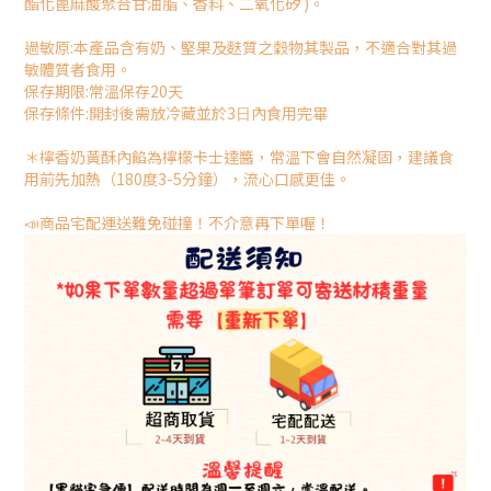
酯化蓖麻酸聚合甘油脂、香料、二氧化矽 )。
過敏原:本產品含有奶、堅果及麩質之穀物其製品，不適合對其過
敏體質者食⽤。
保存期限:常溫保存20天
保存條件:開封後需放冷藏並於3⽇內食⽤完畢
＊檸香奶黃酥內餡為檸檬卡士達醬，常溫下會自然凝固，建議食
用前先加熱（180度3-5分鐘），流心口感更佳。
📣商品宅配運送難免碰撞！不介意再下單喔！