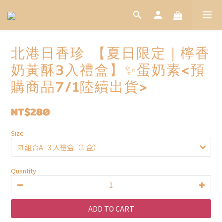
北港日香珍 【夏日限定｜檸香
奶黃酥3入禮盒】✨蛋奶素<預
購商品7/1陸續出貨>
NT$280
Size
Quantity
ADD TO CART