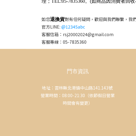
理；TEL:05-7835360。(如商品因
如您
對有任何疑問，歡迎與我們聯繫，我
退換貨
官方LINE:
@12345abc
客服信箱：rsj20002024@gmail.com
客服專線：05-7835360
門市資訊
地址：雲林縣北港鎮中山路141.143號
營業時間：08:00-21:30（依節假日營業
時間會有變更）