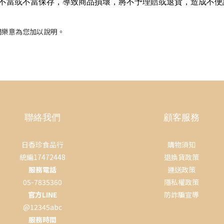
消費者回收不當或不當保存，導致商品損壞，將不予理賠或退貨，造成不便
們樂意為您加以說明。
聯絡我們
顧客服務
日香珍食品行
購物須知
統編17472448
退換貨政策
服務電話
運送政策
05-7835360
隱私權政策
官方LINE
防詐騙宣導
@12345abc
服務時間